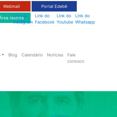
Webmail
Portal Edebê
Link do
Link do
Link do
Link do
Área restrita
Instagram
Facebook
Youtube
Whatsapp
s
Blog
Calendário
Notícias
Fale
conosco