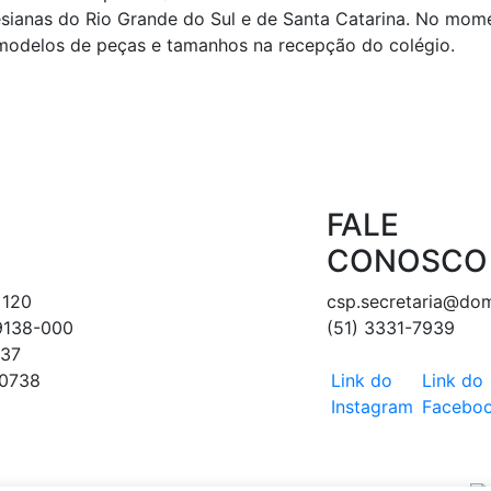
esianas do Rio Grande do Sul e de Santa Catarina. No mo
 modelos de peças e tamanhos na recepção do colégio.
FALE
CONOSCO
 120
csp.secretaria@do
89138-000
(51) 3331-7939
237
-0738
Link do
Link do
Instagram
Facebo