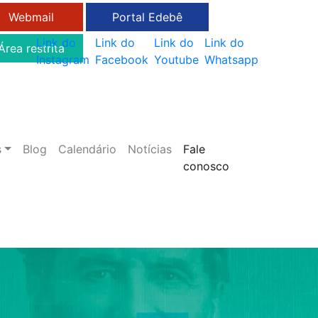
Webmail
Portal Edebê
Link do
Link do
Link do
Link do
Área restrita
Instagram
Facebook
Youtube
Whatsapp
s
Blog
Calendário
Notícias
Fale
conosco