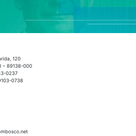
ida, 120
il – 89138-000
383-0237
9103-0738
ombosco.net