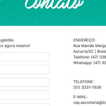
ugestão.
ENDEREÇO:
co agora mesmo!
Rua Mamãe Margar
Ascurra/SC | Bras
Telefone: (47) 3
Whatsapp: (47) 9
TELEFONE:
(51) 3331-7939
E-MAIL:
csp.secretaria@d