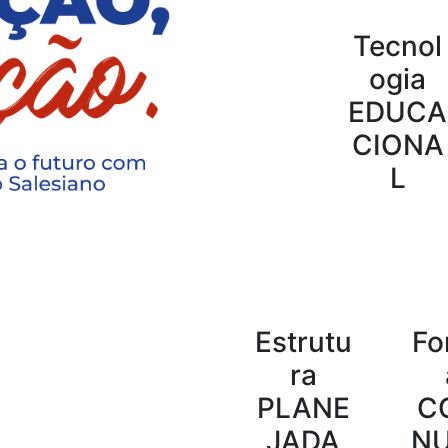
Tecnol
ogia
EDUCA
CIONA
L
Estrutu
Fo
ra
PLANE
C
JADA
N