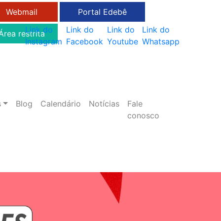
Webmail
Portal Edebê
Link do
Link do
Link do
Link do
Área restrita
Instagram
Facebook
Youtube
Whatsapp
s
Blog
Calendário
Notícias
Fale
conosco