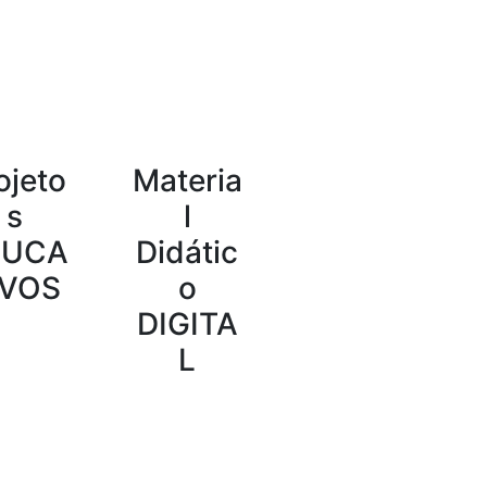
ojeto
Materia
s
l
DUCA
Didátic
IVOS
o
DIGITA
L