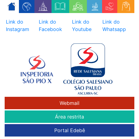
Skip
to
content
Link do
Link do
Link do
Link do
Instagram
Facebook
Youtube
Whatsapp
Webmail
Área restrita
Portal Edebê