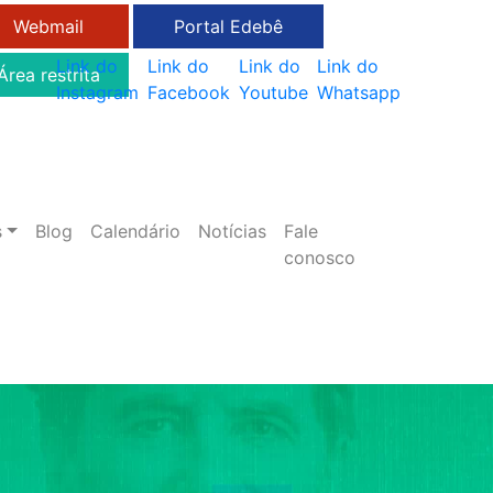
Webmail
Portal Edebê
Link do
Link do
Link do
Link do
Área restrita
Instagram
Facebook
Youtube
Whatsapp
s
Blog
Calendário
Notícias
Fale
conosco