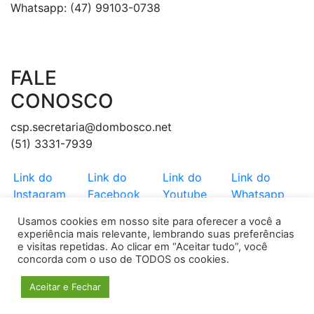
Whatsapp: (47) 99103-0738
FALE
CONOSCO
csp.secretaria@dombosco.net
(51) 3331-7939
Link do
Link do
Link do
Link do
Instagram
Facebook
Youtube
Whatsapp
Usamos cookies em nosso site para oferecer a você a
SALESIANOS REGIÃO SUL © 2026 TODOS OS DIREITOS
experiência mais relevante, lembrando suas preferências
RESERVADOS.
e visitas repetidas. Ao clicar em “Aceitar tudo”, você
concorda com o uso de TODOS os cookies.
Aceitar e Fechar