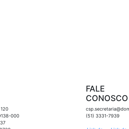
FALE
CONOSCO
 120
csp.secretaria@do
89138-000
(51) 3331-7939
237