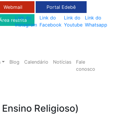
Webmail
Portal Edebê
Link do
Link do
Link do
Link do
Área restrita
Instagram
Facebook
Youtube
Whatsapp
s
Blog
Calendário
Notícias
Fale
conosco
Ensino Religioso)