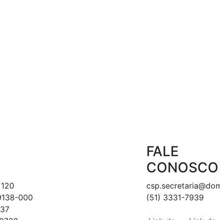
FALE
CONOSCO
 120
csp.secretaria@do
89138-000
(51) 3331-7939
237