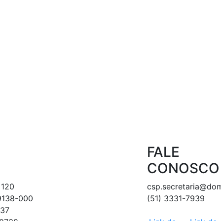
FALE
CONOSCO
 120
csp.secretaria@do
89138-000
(51) 3331-7939
237