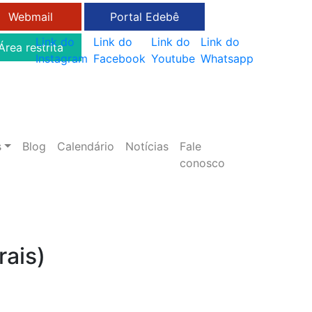
Webmail
Portal Edebê
Link do
Link do
Link do
Link do
Área restrita
Instagram
Facebook
Youtube
Whatsapp
s
Blog
Calendário
Notícias
Fale
conosco
rais)