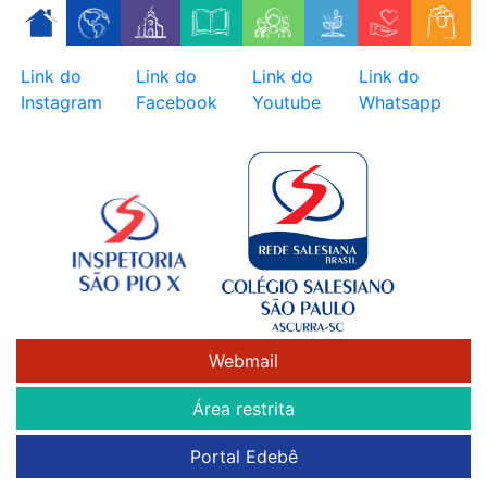
Skip
to
content
Link do
Link do
Link do
Link do
Instagram
Facebook
Youtube
Whatsapp
Webmail
Área restrita
Portal Edebê