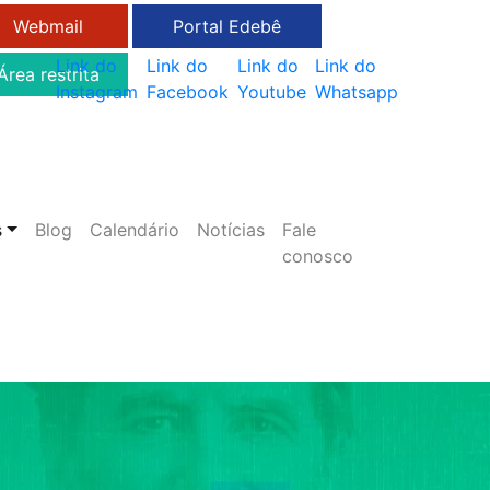
Webmail
Portal Edebê
Link do
Link do
Link do
Link do
Área restrita
Instagram
Facebook
Youtube
Whatsapp
s
Blog
Calendário
Notícias
Fale
conosco