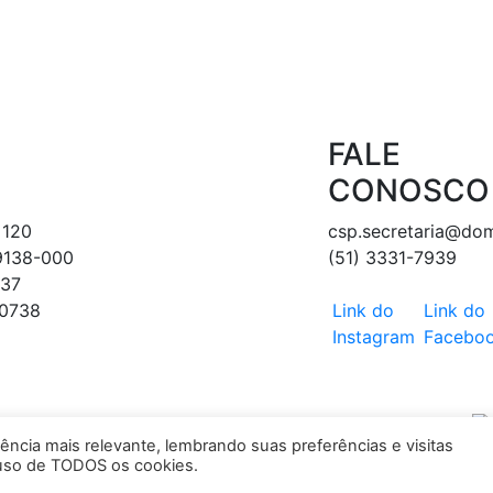
FALE
CONOSCO
 120
csp.secretaria@do
89138-000
(51) 3331-7939
237
-0738
Link do
Link do
Instagram
Facebo
TOS RESERVADOS.
ncia mais relevante, lembrando suas preferências e visitas
o uso de TODOS os cookies.